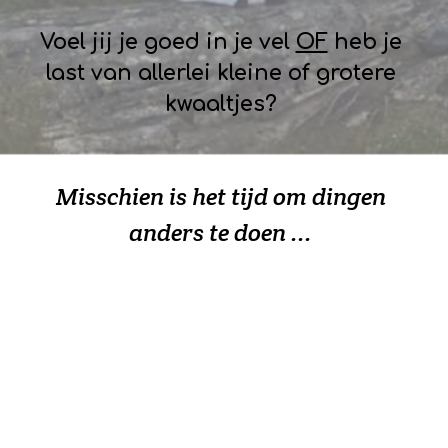
Voel jij je goed in je vel
OF
heb je
last van allerlei kleine of grotere
kwaaltjes?
Misschien is het tijd om dingen
anders te doen ...