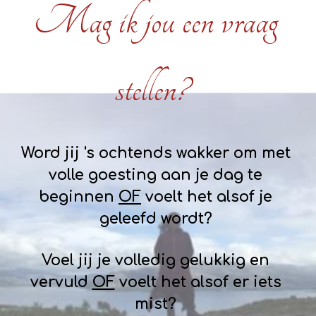
Mag ik jou een vraag
stellen?
Word jij 's ochtends wakker om met
volle goesting aan je dag te
beginnen
OF
voelt het alsof je
geleefd wordt?
Voel jij je volledig gelukkig en
vervuld
OF
voelt het alsof er iets
mist?