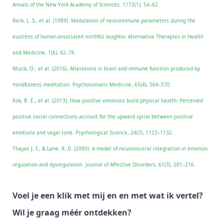
Annals of the New York Academy of Sciences, 1172(1), 54–62.
Berk, L. S., et al. (1989). Modulation of neuroimmune parameters during the
eustress of humor-associated mirthful laughter. Alternative Therapies in Health
and Medicine, 1(6), 62–76.
Muzik, O., et al. (2016). Alterations in brain and immune function produced by
mindfulness meditation. Psychosomatic Medicine, 65(4), 564–570.
Kok, B. E., et al. (2013). How positive emotions build physical health: Perceived
positive social connections account for the upward spiral between positive
emotions and vagal tone. Psychological Science, 24(7), 1123–1132.
Thayer, J. F., & Lane, R. D. (2000). A model of neurovisceral integration in emotion
regulation and dysregulation. Journal of Affective Disorders, 61(3), 201–216.
Voel je een klik met mij en en met wat ik vertel?
Wil je graag méér ontdekken?