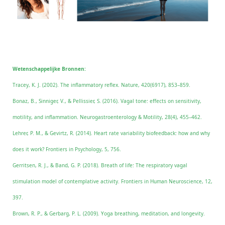
Wetenschappelijke Bronnen:
Tracey, K. J. (2002). The inflammatory reflex. Nature, 420(6917), 853–859.
Bonaz, B., Sinniger, V., & Pellissier, S. (2016). Vagal tone: effects on sensitivity,
motility, and inflammation. Neurogastroenterology & Motility, 28(4), 455–462.
Lehrer, P. M., & Gevirtz, R. (2014). Heart rate variability biofeedback: how and why
does it work? Frontiers in Psychology, 5, 756.
Gerritsen, R. J., & Band, G. P. (2018). Breath of life: The respiratory vagal
stimulation model of contemplative activity. Frontiers in Human Neuroscience, 12,
397.
Brown, R. P., & Gerbarg, P. L. (2009). Yoga breathing, meditation, and longevity.