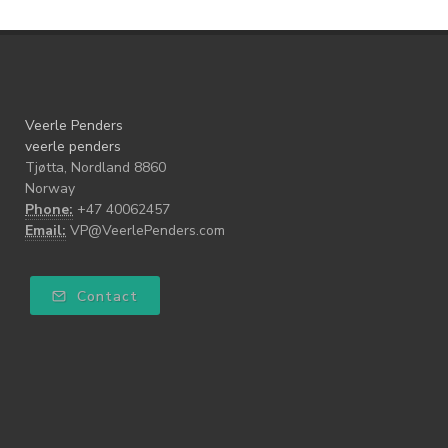
Veerle Penders
veerle penders
Tjøtta, Nordland 8860
Norway
Phone:
+47 40062457
Email:
VP@VeerlePenders.com
Contact