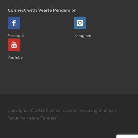
Connect with Veerle Penders
on
Facebook
Instagram
YouTube
Copyrights © 2026 held by respective copyright holders,
including Veerle Penders .