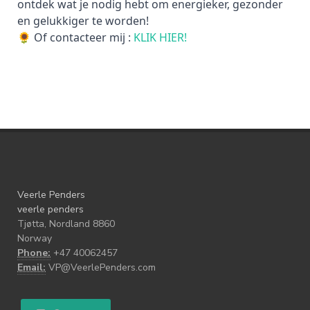
ontdek wat je nodig hebt om energieker, gezonder
en gelukkiger te worden!
🌻 Of contacteer mij :
KLIK HIER!
Veerle Penders
veerle penders
Tjøtta, Nordland 8860
Norway
Phone:
+47 40062457
Email:
VP@VeerlePenders.com