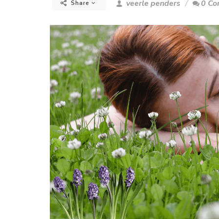
veerle penders
0 C
Share