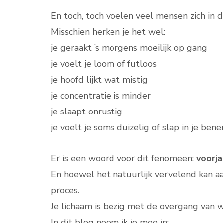
En toch, toch voelen veel mensen zich in
Misschien herken je het wel:
je geraakt ’s morgens moeilijk op gang
je voelt je loom of futloos
je hoofd lijkt wat mistig
je concentratie is minder
je slaapt onrustig
je voelt je soms duizelig of slap in je bene
Er is een woord voor dit fenomeen:
voorj
En hoewel het natuurlijk vervelend kan aan
proces.
Je lichaam is bezig met de overgang van wi
In dit blog neem ik je mee in: