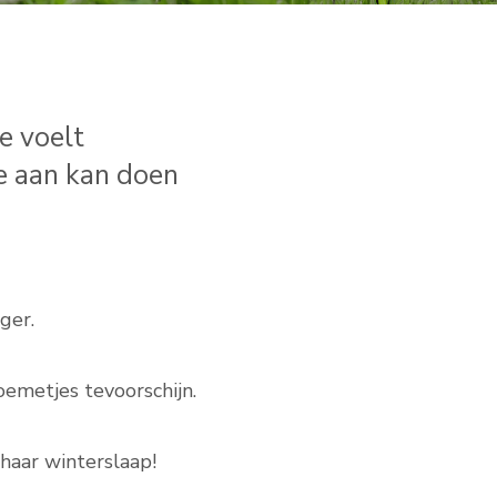
oe voelt
ze aan kan doen
ger.
oemetjes tevoorschijn.
haar winterslaap!