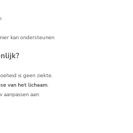
n
anier kan ondersteunen
nlijk?
moeheid is geen ziekte.
ase van het lichaam
.
w aanpassen aan: