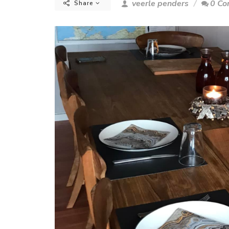
veerle penders
0 C
Share