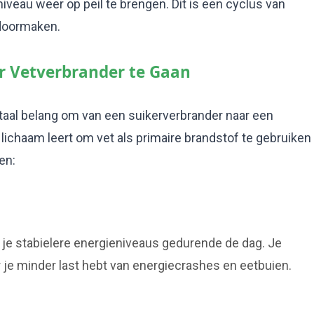
iveau weer op peil te brengen. Dit is een cyclus van
 doormaken.
r Vetverbrander te Gaan
itaal belang om van een suikerverbrander naar een
e lichaam leert om vet als primaire brandstof te gebruiken
en:
 je stabielere energieniveaus gedurende de dag. Je
r je minder last hebt van energiecrashes en eetbuien.