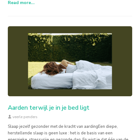
Read more...
Aarden terwijl je in je bed ligt
veerle penders
Slaap jezelf gezonder met de kracht van aardingEen diepe,
herstellende slaap is geen luxe : het is de basis van een
energieke, stressvrije en gezonde dag. En wist je dat één van de