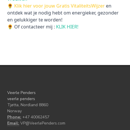
🌻
Klik hier voor jouw Gratis VitaliteitsWijzer
en
ontdek wat je nodig hebt om energieker, gezonder
en gelukkiger te worden!
🌻 Of contacteer mij :
KLIK HIER!
Veerle Penders
veerle penders
Tjøtta, Nordland 8860
Norway
Phone:
+47 40062457
Email:
VP@VeerlePenders.com